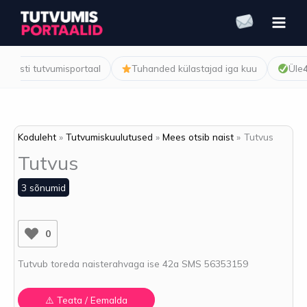
Skip
to
content
Eesti tutvumisportaal
Tuhanded külastajad iga kuu
Üle
40
Koduleht
Tutvumiskuulutused
Mees otsib naist
Tutvus
Tutvus
3 sõnumid
0
Tutvub toreda naisterahvaga ise 42a SMS 56353159