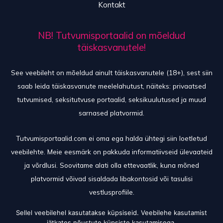
Kontakt
NB! Tutvumisportaalid on mõeldud
täiskasvanutele!
See veebileht on mõeldud ainult täiskasvanutele (18+), sest siin
saab leida täiskasvanute meelelahutust, näiteks: privaatsed
tutvumised, seksitutvuse portaalid, seksikuulutused ja muud
sarnased platvormid.
Tutvumisportaalid.com ei oma ega halda ühtegi siin loetletud
veebilehte. Meie eesmärk on pakkuda informatiivseid ülevaateid
ja võrdlusi. Soovitame alati olla ettevaatlik, kuna mõned
platvormid võivad sisaldada libakontosid või tasulisi
vestlusprofiile.
Sellel veebilehel kasutatakse küpsiseid. Veebilehe kasutamist
jätkates nõustute küpsiste kasutamisega.