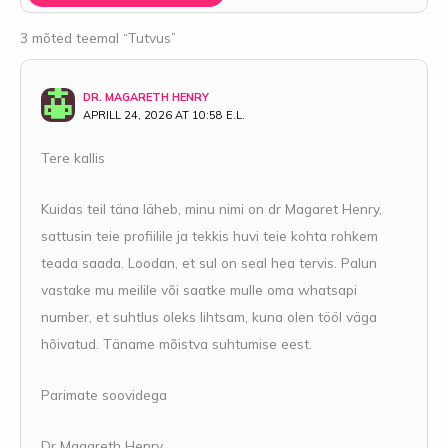
3 mõted teemal “Tutvus”
DR. MAGARETH HENRY
APRILL 24, 2026 AT 10:58 E.L.
Tere kallis
Kuidas teil täna läheb, minu nimi on dr Magaret Henry,
sattusin teie profiilile ja tekkis huvi teie kohta rohkem
teada saada. Loodan, et sul on seal hea tervis. Palun
vastake mu meilile või saatke mulle oma whatsapi
number, et suhtlus oleks lihtsam, kuna olen tööl väga
hõivatud. Täname mõistva suhtumise eest.
Parimate soovidega
Dr Magareth Henry.