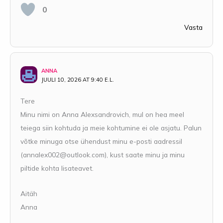
0
Vasta
ANNA
JUULI 10, 2026 AT 9:40 E.L.
Tere
Minu nimi on Anna Alexsandrovich, mul on hea meel
teiega siin kohtuda ja meie kohtumine ei ole asjatu. Palun
võtke minuga otse ühendust minu e-posti aadressil
(
annalex002@outlook.com
), kust saate minu ja minu
piltide kohta lisateavet.
Aitäh
Anna