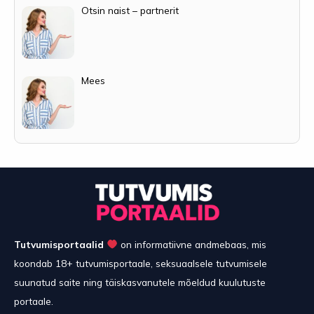
Otsin naist – partnerit
Mees
Tutvumisportaalid
on informatiivne andmebaas, mis
koondab 18+ tutvumisportaale, seksuaalsele tutvumisele
suunatud saite ning täiskasvanutele mõeldud kuulutuste
portaale.