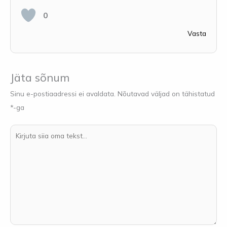
0
Vasta
Jäta sõnum
Sinu e-postiaadressi ei avaldata.
Nõutavad väljad on tähistatud
*
-ga
Kirjuta
siia
oma
tekst...