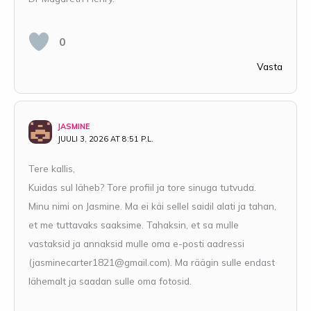
0
Vasta
JASMINE
JUULI 3, 2026 AT 8:51 P.L.
Tere kallis,
Kuidas sul läheb? Tore profiil ja tore sinuga tutvuda.
Minu nimi on Jasmine. Ma ei käi sellel saidil alati ja tahan,
et me tuttavaks saaksime. Tahaksin, et sa mulle
vastaksid ja annaksid mulle oma e-posti aadressi
(
jasminecarter1821@gmail.com
). Ma räägin sulle endast
lähemalt ja saadan sulle oma fotosid.