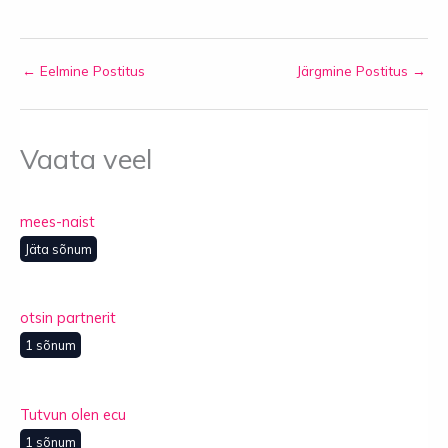
←
Eelmine Postitus
Järgmine Postitus
→
Vaata veel
mees-naist
Jäta sõnum
otsin partnerit
1 sõnum
Tutvun olen ecu
1 sõnum