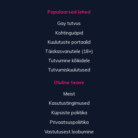
Populaarsed lehed
Gay tutvus
Kohtinguäpid
Kuulutuste portaalid
Täiskasvanutele (18+)
Tutvumine kõikidele
Tutvumiskuulutused
Oluline teave
Meist
Kasutustingimused
Küpsiste poliitika
Privaatsuspoliitika
Vastutusest loobumine