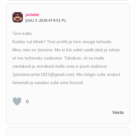
JASMINE
JUULI 3, 2026 AT 8:51 P.L.
Tere kallis,
Kuidas sul läheb? Tore profiil ja tore sinuga tutvuda.
Minu nimi on Jasmine. Ma ei käi sellel saidil alati ja tahan,
et me tuttavaks saaksime. Tahaksin, et sa mulle
vastaksid ja annaksid mulle oma e-posti aadressi
(
jasminecarter1821@gmail.com
). Ma räägin sulle endast
lähemalt ja saadan sulle oma fotosid.
0
Vasta