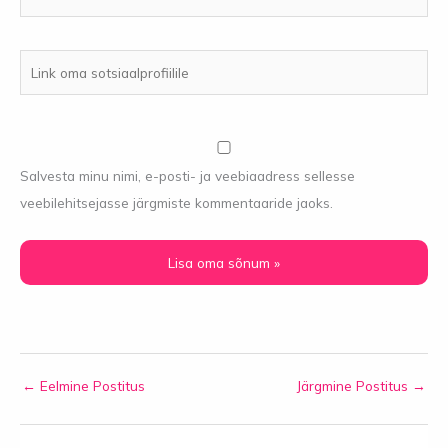
Link
oma
sotsiaalprofiilile
Salvesta minu nimi, e-posti- ja veebiaadress sellesse
veebilehitsejasse järgmiste kommentaaride jaoks.
←
Eelmine Postitus
Järgmine Postitus
→