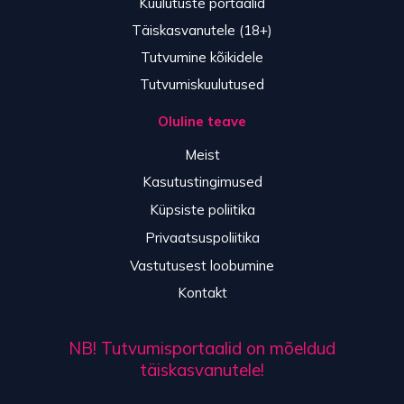
Kuulutuste portaalid
Täiskasvanutele (18+)
Tutvumine kõikidele
Tutvumiskuulutused
Oluline teave
Meist
Kasutustingimused
Küpsiste poliitika
Privaatsuspoliitika
Vastutusest loobumine
Kontakt
NB! Tutvumisportaalid on mõeldud
täiskasvanutele!