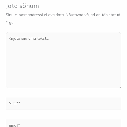
Jäta sõnum
Sinu e-postiaadressi ei avaldata.
Nõutavad väljad on tähistatud
*
-ga
Kirjuta
siia
oma
tekst...
Nimi**
Email*