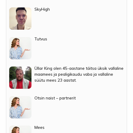
SkyHigh
Tutvus
Üllar King olen 45-aastane täitsa üksik vallaline
maamees ja pealigikaudu vaba ja vallaline
süütu mees 23 aastat.
Otsin naist – partnerit
Mees