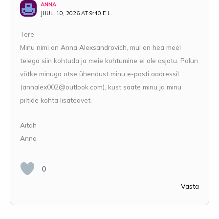
ANNA
JUULI 10, 2026 AT 9:40 E.L.
Tere
Minu nimi on Anna Alexsandrovich, mul on hea meel
teiega siin kohtuda ja meie kohtumine ei ole asjatu. Palun
võtke minuga otse ühendust minu e-posti aadressil
(
annalex002@outlook.com
), kust saate minu ja minu
piltide kohta lisateavet.
Aitäh
Anna
0
Vasta