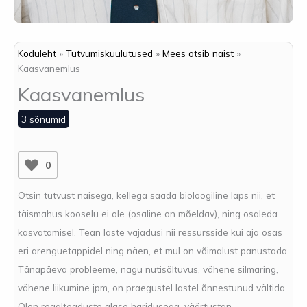
Koduleht
Tutvumiskuulutused
Mees otsib naist
Kaasvanemlus
Kaasvanemlus
3 sõnumid
0
Otsin tutvust naisega, kellega saada bioloogiline laps nii, et
täismahus kooselu ei ole (osaline on mõeldav), ning osaleda
kasvatamisel. Tean laste vajadusi nii ressursside kui aja osas
eri arenguetappidel ning näen, et mul on võimalust panustada.
Tänapäeva probleeme, nagu nutisõltuvus, vähene silmaring,
vähene liikumine jpm, on praegustel lastel õnnestunud vältida.
Olen reaalteaduste alase haridusega, väärtustan