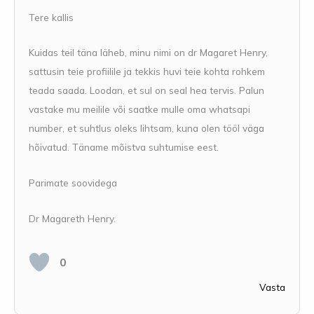
Tere kallis
Kuidas teil täna läheb, minu nimi on dr Magaret Henry,
sattusin teie profiilile ja tekkis huvi teie kohta rohkem
teada saada. Loodan, et sul on seal hea tervis. Palun
vastake mu meilile või saatke mulle oma whatsapi
number, et suhtlus oleks lihtsam, kuna olen tööl väga
hõivatud. Täname mõistva suhtumise eest.
Parimate soovidega
Dr Magareth Henry.
0
Vasta