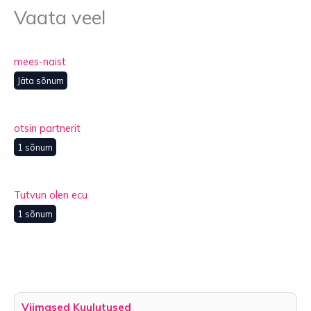
Vaata veel
mees-naist
Jäta sõnum
otsin partnerit
1 sõnum
Tutvun olen ecu
1 sõnum
Viimased Kuulutused