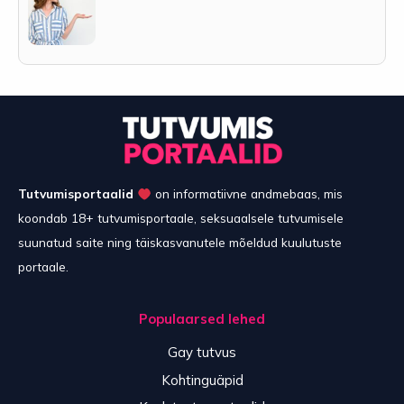
Tutvumisportaalid
on informatiivne andmebaas, mis
koondab 18+ tutvumisportaale, seksuaalsele tutvumisele
suunatud saite ning täiskasvanutele mõeldud kuulutuste
portaale.
Populaarsed lehed
Gay tutvus
Kohtinguäpid