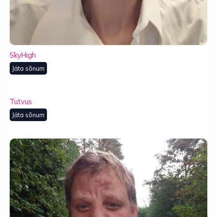
SkyHigh
Jäta sõnum
Tutvus
Jäta sõnum