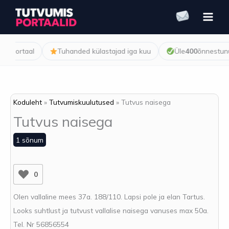
Skip
to
content
sportaal
Tuhanded külastajad iga kuu
Üle
400
õnnestunud 
Koduleht
Tutvumiskuulutused
Tutvus naisega
Tutvus naisega
1 sõnum
0
Olen vallaline mees 37a. 188/110. Lapsi pole ja elan Tartus.
Looks suhtlust ja tutvust vallalise naisega vanuses max 50a.
Tel. Nr 56856554