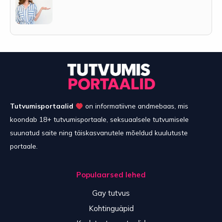
Tutvumisportaalid
on informatiivne andmebaas, mis
koondab 18+ tutvumisportaale, seksuaalsele tutvumisele
suunatud saite ning täiskasvanutele mõeldud kuulutuste
portaale.
Populaarsed lehed
Gay tutvus
Kohtinguäpid