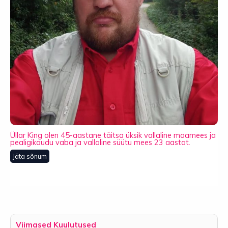
Üllar King olen 45-aastane täitsa üksik vallaline maamees ja
pealigikaudu vaba ja vallaline süütu mees 23 aastat.
Jäta sõnum
Viimased Kuulutused