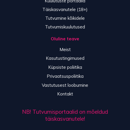
Kuulutuste portaalid
Täiskasvanutele (18+)
Tutvumine kõikidele
Tutvumiskuulutused
Oluline teave
Meist
Kasutustingimused
Küpsiste poliitika
Privaatsuspoliitika
Vastutusest loobumine
Kontakt
NB! Tutvumisportaalid on mõeldud
täiskasvanutele!