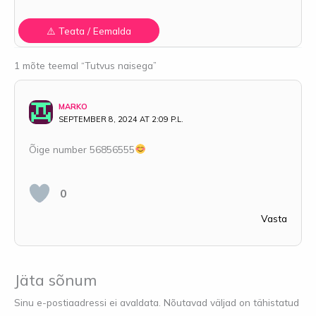
1 mõte teemal “Tutvus naisega”
MARKO
SEPTEMBER 8, 2024 AT 2:09 P.L.
Õige number 56856555
0
Vasta
Jäta sõnum
Sinu e-postiaadressi ei avaldata.
Nõutavad väljad on tähistatud