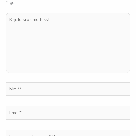
*
-ga
Kirjuta
siia
oma
tekst...
Nimi**
Email*
Link