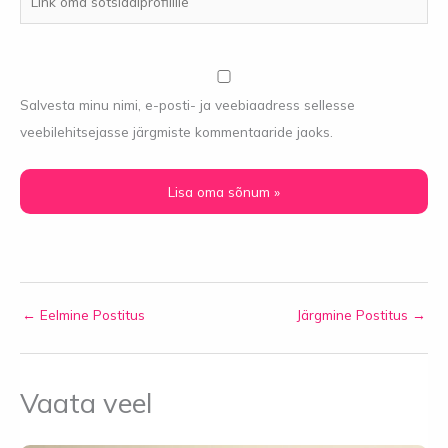
oma
sotsiaalprofiilile
Salvesta minu nimi, e-posti- ja veebiaadress sellesse
veebilehitsejasse järgmiste kommentaaride jaoks.
←
Eelmine Postitus
Järgmine Postitus
→
Vaata veel