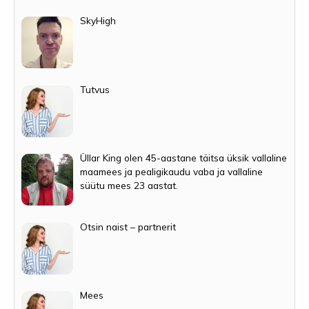
SkyHigh
Tutvus
Üllar King olen 45-aastane täitsa üksik vallaline
maamees ja pealigikaudu vaba ja vallaline
süütu mees 23 aastat.
Otsin naist – partnerit
Mees