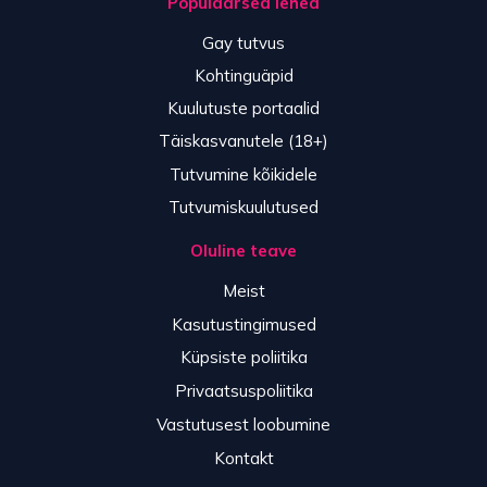
Populaarsed lehed
Gay tutvus
Kohtinguäpid
Kuulutuste portaalid
Täiskasvanutele (18+)
Tutvumine kõikidele
Tutvumiskuulutused
Oluline teave
Meist
Kasutustingimused
Küpsiste poliitika
Privaatsuspoliitika
Vastutusest loobumine
Kontakt