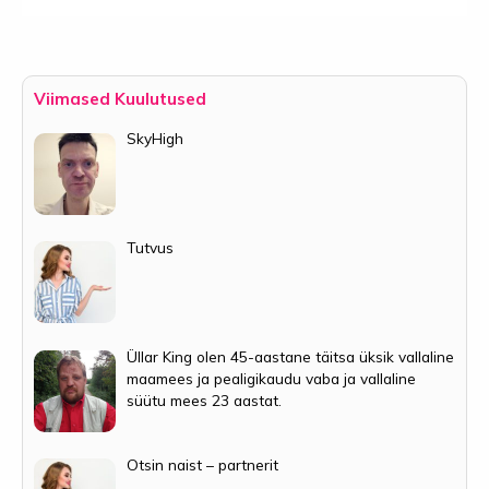
Viimased Kuulutused
SkyHigh
Tutvus
Üllar King olen 45-aastane täitsa üksik vallaline
maamees ja pealigikaudu vaba ja vallaline
süütu mees 23 aastat.
Otsin naist – partnerit