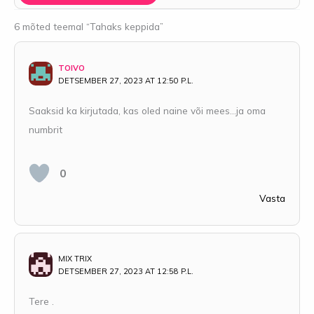
6 mõted teemal “Tahaks keppida”
TOIVO
DETSEMBER 27, 2023 AT 12:50 P.L.
Saaksid ka kirjutada, kas oled naine või mees…ja oma
numbrit
0
Vasta
MIX TRIX
DETSEMBER 27, 2023 AT 12:58 P.L.
Tere .