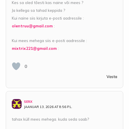
Kes sa oled tõesti kas naine või mees ?
Ja kellega sa tahad keppida ?
Kui naine siis kirjuta e-posti aadressile :
olentruu@gmail.com
:
Kui mees mehega siis e-posti aadressile :
mixtrix221@gmail.com
:
0
Vasta
SERX
JAANUAR 13, 2026 AT 8:56 P.L.
tahax küll mees mehega. kuda seda saab?