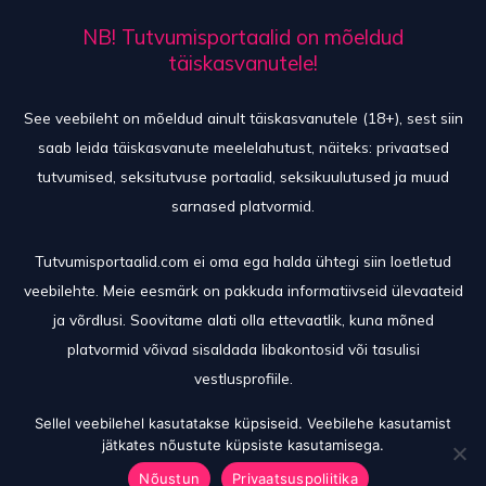
NB! Tutvumisportaalid on mõeldud
täiskasvanutele!
See veebileht on mõeldud ainult täiskasvanutele (18+), sest siin
saab leida täiskasvanute meelelahutust, näiteks: privaatsed
tutvumised, seksitutvuse portaalid, seksikuulutused ja muud
sarnased platvormid.
Tutvumisportaalid.com ei oma ega halda ühtegi siin loetletud
veebilehte. Meie eesmärk on pakkuda informatiivseid ülevaateid
ja võrdlusi. Soovitame alati olla ettevaatlik, kuna mõned
platvormid võivad sisaldada libakontosid või tasulisi
vestlusprofiile.
Sellel veebilehel kasutatakse küpsiseid. Veebilehe kasutamist
jätkates nõustute küpsiste kasutamisega.
© 2026 TutvumisPortaalid
Nõustun
Privaatsuspoliitika