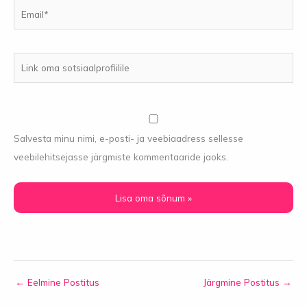
Email*
Link
oma
sotsiaalprofiilile
Salvesta minu nimi, e-posti- ja veebiaadress sellesse
veebilehitsejasse järgmiste kommentaaride jaoks.
←
Eelmine Postitus
Järgmine Postitus
→