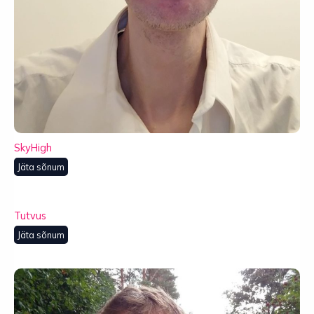
SkyHigh
Jäta sõnum
Tutvus
Jäta sõnum