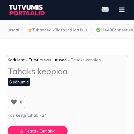
Skip
to
content
ortaal
Tuhanded külastajad iga kuu
Üle
400
õnnestunud k
Koduleht
Tutvumiskuulutused
Tahaks keppida
Tahaks keppida
6 sõnumid
0
Kas keegi tahab ka?