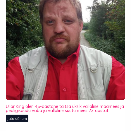
Üllar King olen 45-aastane täitsa üksik vallaline maamees ja
pealigikaudu vaba ja vallaline süütu mees 23 aastat.
Jäta sõnum