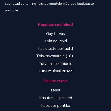
suunatud saite ning täiskasvanutele mõeldud kuulutuste
portaale.
Populaarsed lehed
Gay tutvus
Kohtinguäpid
Kuulutuste portaalid
Täiskasvanutele (18+)
Tutvumine kõikidele
Tutvumiskuulutused
Oluline teave
Meist
Kasutustingimused
Küpsiste poliitika