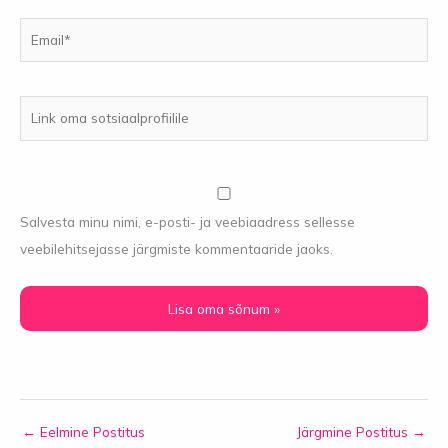
Email*
Link
oma
sotsiaalprofiilile
Salvesta minu nimi, e-posti- ja veebiaadress sellesse
veebilehitsejasse järgmiste kommentaaride jaoks.
←
Eelmine Postitus
Järgmine Postitus
→