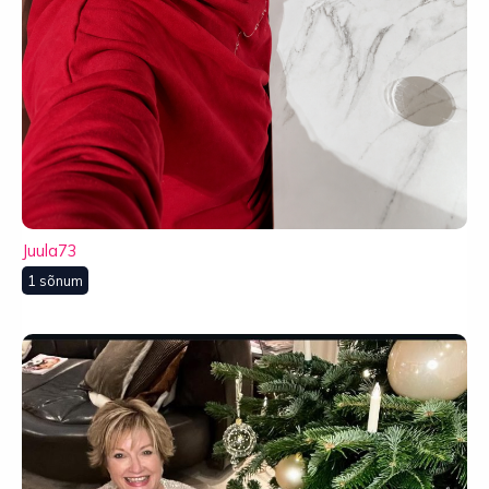
Juula73
1 sõnum