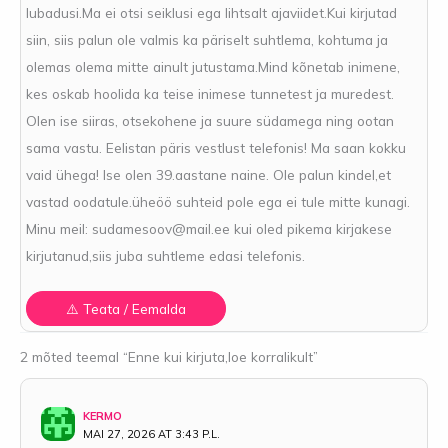
lubadusi.Ma ei otsi seiklusi ega lihtsalt ajaviidet.Kui kirjutad
siin, siis palun ole valmis ka päriselt suhtlema, kohtuma ja
olemas olema mitte ainult jutustama.Mind kõnetab inimene,
kes oskab hoolida ka teise inimese tunnetest ja muredest.
Olen ise siiras, otsekohene ja suure südamega ning ootan
sama vastu. Eelistan päris vestlust telefonis! Ma saan kokku
vaid ühega! Ise olen 39.aastane naine. Ole palun kindel,et
vastad oodatule.üheöö suhteid pole ega ei tule mitte kunagi.
Minu meil:
sudamesoov@mail.ee
kui oled pikema kirjakese
kirjutanud,siis juba suhtleme edasi telefonis.
2 mõted teemal “Enne kui kirjuta,loe korralikult”
KERMO
MAI 27, 2026 AT 3:43 P.L.