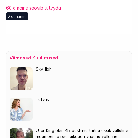
60 a naine soovib tutvyda
2 sõnumid
Viimased Kuulutused
SkyHigh
Tutvus
Üllar King olen 45-aastane täitsa üksik vallaline
maamees ja pealigikaudu vaba ja vallaline