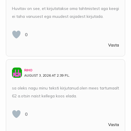
Huvitav on see, et kirjutatakse oma tahtmistest aga keegi
ei taha vanusest ega muudest asjadest kirjutada.
0
Vasta
RIHO
AUGUST 3, 2026 AT 2:39 P.L.
sa oleks nagu minu teksti kirjutanud.olen mees tartumaalt
62 a.otsin naist kellega koos elada.
0
Vasta