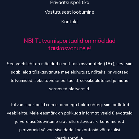
Privaatsuspoliitika
Vastutusest loobumine
Kontakt
NB! Tutvumisportaalid on mõeldud
täiskasvanutele!
See veebileht on mõeldud ainult täiskasvanutele (18+), sest siin
saab leida täiskasvanute meelelahutust, näiteks: privaatsed
tutvumised, seksitutvuse portaalid, seksikuulutused ja muud
sarnased platvormid.
Tutvumisportaalid.com ei oma ega halda ühtegi siin loetletud
veebilehte. Meie eesmärk on pakkuda informatiivseid ülevaateid
ja võrdlusi. Soovitame alati olla ettevaatlik, kuna mõned
platvormid võivad sisaldada libakontosid või tasulisi
vestlusprofiile.