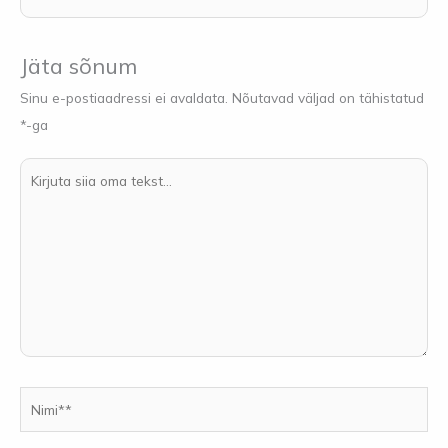
Jäta sõnum
Sinu e-postiaadressi ei avaldata.
Nõutavad väljad on tähistatud
*
-ga
Kirjuta
siia
oma
tekst...
Nimi**