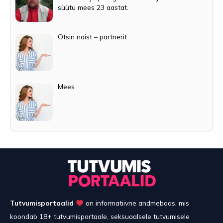
süütu mees 23 aastat.
Otsin naist – partnerit
Mees
Tutvumisportaalid
on informatiivne andmebaas, mis
koondab 18+ tutvumisportaale, seksuaalsele tutvumisele