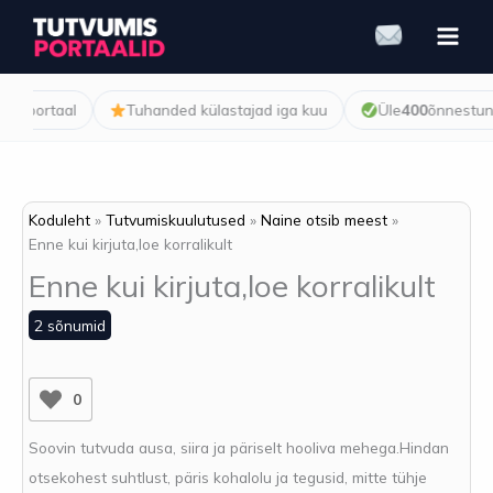
Skip
to
content
portaal
Tuhanded külastajad iga kuu
Üle
400
õnnestunud k
Koduleht
Tutvumiskuulutused
Naine otsib meest
Enne kui kirjuta,loe korralikult
Enne kui kirjuta,loe korralikult
2 sõnumid
0
Soovin tutvuda ausa, siira ja päriselt hooliva mehega.Hindan
otsekohest suhtlust, päris kohalolu ja tegusid, mitte tühje