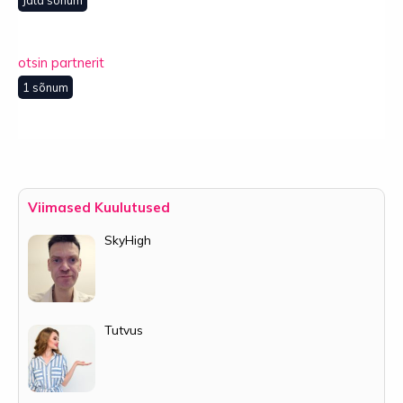
Jäta sõnum
otsin partnerit
1 sõnum
Viimased Kuulutused
SkyHigh
Tutvus