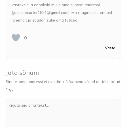
vastaksid ja annaksid mulle oma e-posti aadressi
(
jasminecarter1821@gmail.com
). Ma räägin sulle endast
lähemalt ja saadan sulle oma fotosid.
0
Vasta
Jäta sõnum
Sinu e-postiaadressi ei avaldata.
Nõutavad väljad on tähistatud
*
-ga
Kirjuta
siia
oma
tekst...