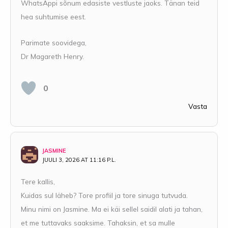
WhatsAppi sõnum edasiste vestluste jaoks. Tänan teid
hea suhtumise eest.
Parimate soovidega,
Dr Magareth Henry.
0
Vasta
JASMINE
JUULI 3, 2026 AT 11:16 P.L.
Tere kallis,
Kuidas sul läheb? Tore profiil ja tore sinuga tutvuda.
Minu nimi on Jasmine. Ma ei käi sellel saidil alati ja tahan,
et me tuttavaks saaksime. Tahaksin, et sa mulle