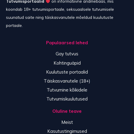
Tutvumisportaalid
on informatiivne andmebaas, mis
koondab 18+ tutvumisportaale, seksuaalsele tutvumisele
suunatud saite ning täiskasvanutele mõeldud kuulutuste
portaale.
Populaarsed lehed
Gay tutvus
Kohtinguäpid
Kuulutuste portaalid
Täiskasvanutele (18+)
Tutvumine kõikidele
Tutvumiskuulutused
Oluline teave
Meist
Kasutustingimused