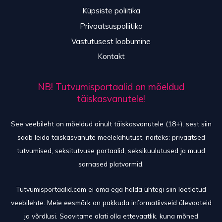
Küpsiste poliitika
Privaatsuspoliitika
Vastutusest loobumine
Kontakt
NB! Tutvumisportaalid on mõeldud
täiskasvanutele!
See veebileht on mõeldud ainult täiskasvanutele (18+), sest siin
saab leida täiskasvanute meelelahutust, näiteks: privaatsed
tutvumised, seksitutvuse portaalid, seksikuulutused ja muud
sarnased platvormid.
Tutvumisportaalid.com ei oma ega halda ühtegi siin loetletud
veebilehte. Meie eesmärk on pakkuda informatiivseid ülevaateid
ja võrdlusi. Soovitame alati olla ettevaatlik, kuna mõned