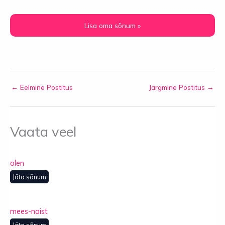
←
Eelmine Postitus
Järgmine Postitus
→
Vaata veel
olen
Jäta sõnum
mees-naist