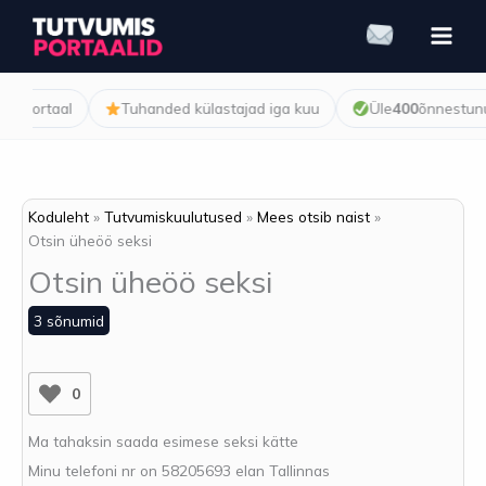
Skip
to
content
sportaal
Tuhanded külastajad iga kuu
Üle
400
õnnestunud
Koduleht
Tutvumiskuulutused
Mees otsib naist
Otsin üheöö seksi
Otsin üheöö seksi
3 sõnumid
0
Ma tahaksin saada esimese seksi kätte
Minu telefoni nr on 58205693 elan Tallinnas