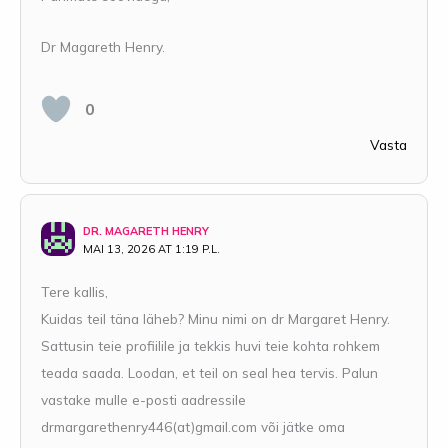
Dr Magareth Henry.
0
Vasta
DR. MAGARETH HENRY
MAI 13, 2026 AT 1:19 P.L.
Tere kallis,
Kuidas teil täna läheb? Minu nimi on dr Margaret Henry.
Sattusin teie profiilile ja tekkis huvi teie kohta rohkem
teada saada. Loodan, et teil on seal hea tervis. Palun
vastake mulle e-posti aadressile
drmargarethenry446(at)gmail.com või jätke oma