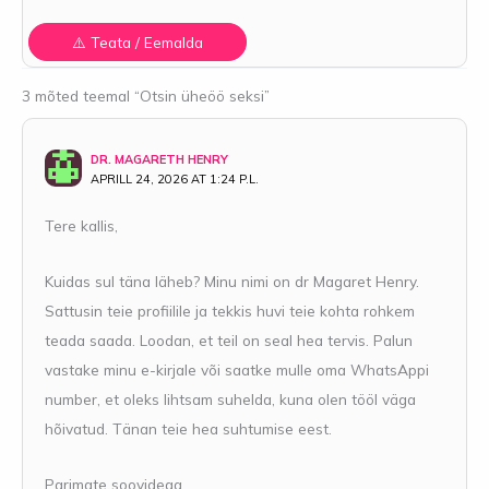
3 mõted teemal “Otsin üheöö seksi”
DR. MAGARETH HENRY
APRILL 24, 2026 AT 1:24 P.L.
Tere kallis,
Kuidas sul täna läheb? Minu nimi on dr Magaret Henry.
Sattusin teie profiilile ja tekkis huvi teie kohta rohkem
teada saada. Loodan, et teil on seal hea tervis. Palun
vastake minu e-kirjale või saatke mulle oma WhatsAppi
number, et oleks lihtsam suhelda, kuna olen tööl väga
hõivatud. Tänan teie hea suhtumise eest.
Parimate soovidega,