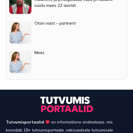
süütu mees 23 aastat.
Otsin naist – partnerit
Mees
Tutvumisportaalid
on informatiivne andmebaas, mis
koondab 18+ tutvumisportaale, seksuaalsele tutvumisele