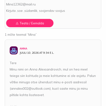
Mina12362@mail.ru
Kirjuta ,soe ,südamlik, soojendav soojus
1 mõte teemal “Mina”
ANNA
JUULI 10, 2026 AT 9:34 E.L.
Tere
Minu nimi on Anna Alexsandrovich, mul on hea meel
teiega siin kohtuda ja meie kohtumine ei ole asjatu. Palun
võtke minuga otse ühendust minu e-posti aadressil
(
annalex002@outlook.com
), kust saate minu ja minu
piltide kohta lisateavet.