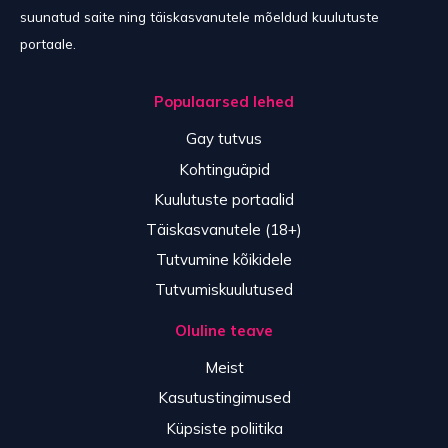
suunatud saite ning täiskasvanutele mõeldud kuulutuste
portaale.
Populaarsed lehed
Gay tutvus
Kohtinguäpid
Kuulutuste portaalid
Täiskasvanutele (18+)
Tutvumine kõikidele
Tutvumiskuulutused
Oluline teave
Meist
Kasutustingimused
Küpsiste poliitika