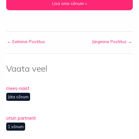
←
Eelmine Postitus
Järgmine Postitus
→
Vaata veel
mees-naist
Jäta sõnum
otsin partnerit
1 sõnum