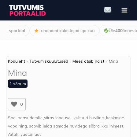
Skip
to
content
umisportaal
Tuhanded külastajad iga kuu
Üle
400
õnnestun
Koduleht
Tutvumiskuulutused
Mees otsib naist
Mina
Mina
1 sõnum
0
Soe, heasüdamlik ,siiras looduse- kultuuri huviline ,keskmine
vaba hing, soovib leida samade huvidega sõbralikku inimest.
Aitäh, vastamast