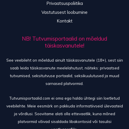
Privaatsuspoliitika
Vastutusest loobumine
Kontakt
NB! Tutvumisportaalid on mõeldud
täiskasvanutele!
See veebileht on mõeldud ainult täiskasvanutele (18+), sest siin
saab leida täiskasvanute meelelahutust, näiteks: privaatsed
tutvumised, seksitutvuse portaalid, seksikuulutused ja muud
sarnased platvormid.
Tutvumisportaalid.com ei oma ega halda ühtegi siin loetletud
veebilehte. Meie eesmärk on pakkuda informatiivseid ülevaateid
ja võrdlusi. Soovitame alati olla ettevaatlik, kuna mõned
platvormid võivad sisaldada libakontosid või tasulisi