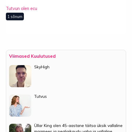
Tutvun olen ecu
1 sõnum
Viimased Kuulutused
SkyHigh
Tutvus
Üllar King olen 45-aastane täitsa üksik vallaline
maamees ja pealigikaudu vaba ja vallaline