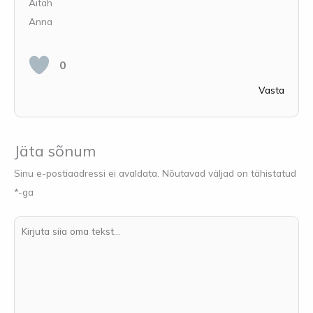
Aitäh
Anna
0
Vasta
Jäta sõnum
Sinu e-postiaadressi ei avaldata.
Nõutavad väljad on tähistatud
*
-ga
Kirjuta
siia
oma
tekst...