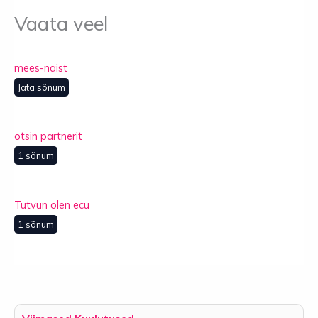
Vaata veel
mees-naist
Jäta sõnum
otsin partnerit
1 sõnum
Tutvun olen ecu
1 sõnum