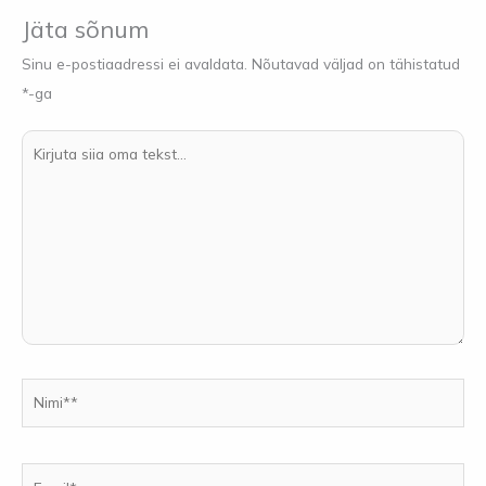
Jäta sõnum
Sinu e-postiaadressi ei avaldata.
Nõutavad väljad on tähistatud
*
-ga
Kirjuta
siia
oma
tekst...
Nimi**
Email*