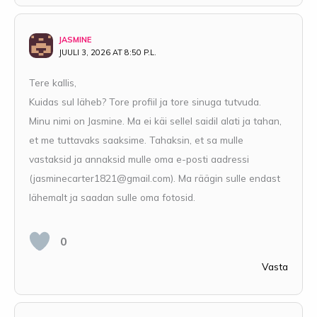
JASMINE
JUULI 3, 2026 AT 8:50 P.L.
Tere kallis,
Kuidas sul läheb? Tore profiil ja tore sinuga tutvuda.
Minu nimi on Jasmine. Ma ei käi sellel saidil alati ja tahan,
et me tuttavaks saaksime. Tahaksin, et sa mulle
vastaksid ja annaksid mulle oma e-posti aadressi
(
jasminecarter1821@gmail.com
). Ma räägin sulle endast
lähemalt ja saadan sulle oma fotosid.
0
Vasta