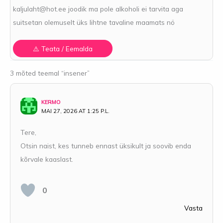
kaljulaht@hot.ee
joodik ma pole alkoholi ei tarvita aga
suitsetan olemuselt üks lihtne tavaline maamats nö
3 mõted teemal “insener”
KERMO
MAI 27, 2026 AT 1:25 P.L.
Tere,
Otsin naist, kes tunneb ennast üksikult ja soovib enda
kõrvale kaaslast.
0
Vasta