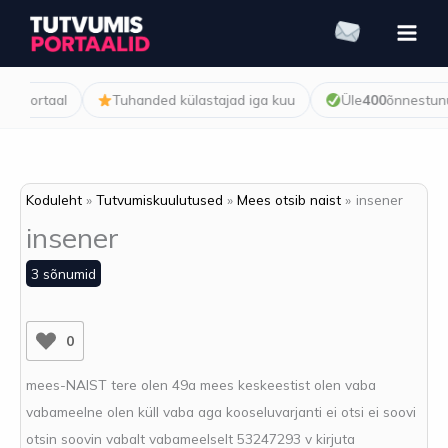
Skip
to
content
isportaal
Tuhanded külastajad iga kuu
Üle
400
õnnestunud
Koduleht
Tutvumiskuulutused
Mees otsib naist
insener
insener
3 sõnumid
0
mees-NAIST tere olen 49a mees keskeestist olen vaba
vabameelne olen küll vaba aga kooseluvarjanti ei otsi ei soovi
otsin soovin vabalt vabameelselt 53247293 v kirjuta