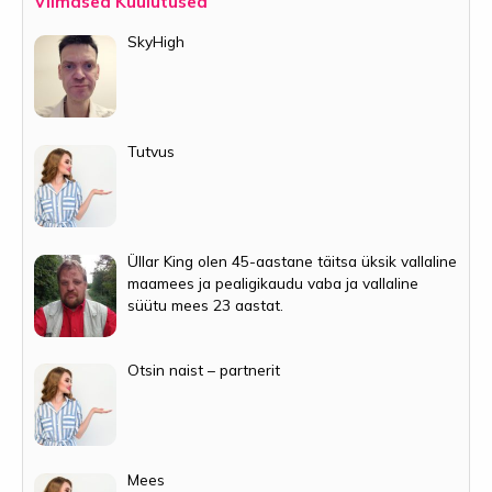
Viimased Kuulutused
SkyHigh
Tutvus
Üllar King olen 45-aastane täitsa üksik vallaline
maamees ja pealigikaudu vaba ja vallaline
süütu mees 23 aastat.
Otsin naist – partnerit
Mees