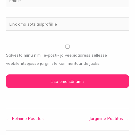
Link
oma
sotsiaalprofiilile
Salvesta minu nimi, e-posti- ja veebiaadress sellesse
veebilehitsejasse järgmiste kommentaaride jaoks.
←
Eelmine Postitus
Järgmine Postitus
→