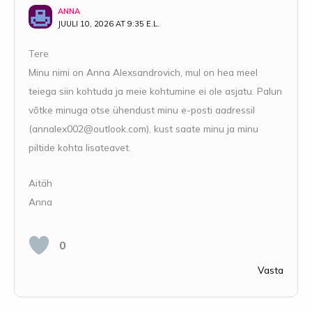
ANNA
JUULI 10, 2026 AT 9:35 E.L.
Tere
Minu nimi on Anna Alexsandrovich, mul on hea meel
teiega siin kohtuda ja meie kohtumine ei ole asjatu. Palun
võtke minuga otse ühendust minu e-posti aadressil
(
annalex002@outlook.com
), kust saate minu ja minu
piltide kohta lisateavet.
Aitäh
Anna
0
Vasta