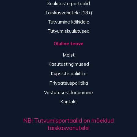
Kuulutuste portaalid
Täiskasvanutele (18+)
Tutvumine kõikidele
Tutvumiskuulutused
Oluline teave
Meist
Kasutustingimused
Küpsiste poliitika
Privaatsuspoliitika
Vastutusest loobumine
Kontakt
NB! Tutvumisportaalid on mõeldud
täiskasvanutele!