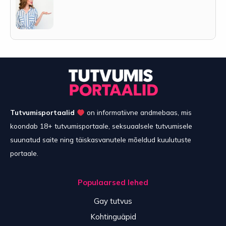
Tutvumisportaalid
on informatiivne andmebaas, mis
koondab 18+ tutvumisportaale, seksuaalsele tutvumisele
suunatud saite ning täiskasvanutele mõeldud kuulutuste
portaale.
Populaarsed lehed
Gay tutvus
Kohtinguäpid