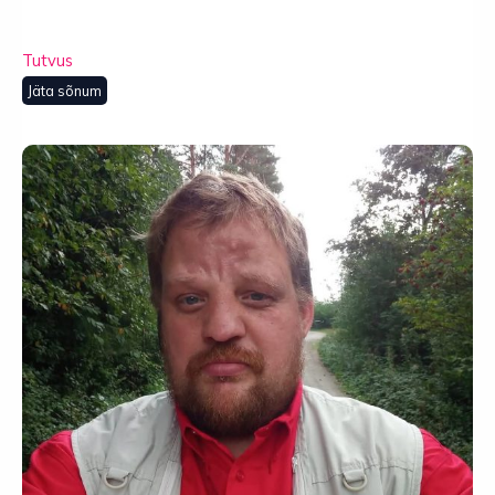
Tutvus
Jäta sõnum