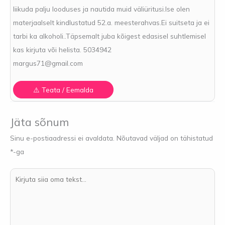
liikuda palju looduses ja nautida muid väliüritusi.Ise olen
materjaalselt kindlustatud 52.a. meesterahvas.Ei suitseta ja ei
tarbi ka alkoholi..Täpsemalt juba kõigest edasisel suhtlemisel
kas kirjuta või helista. 5034942
margus71@gmail.com
Jäta sõnum
Sinu e-postiaadressi ei avaldata.
Nõutavad väljad on tähistatud
*
-ga
Kirjuta
siia
oma
tekst...