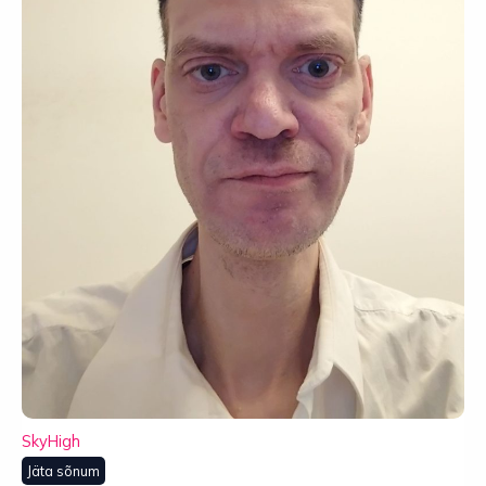
SkyHigh
Jäta sõnum