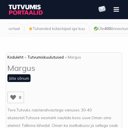
Skip
to
content
sportaal
Tuhanded külastajad iga kuu
Üle
400
õnnestunud 
Koduleht
Tutvumiskuulutused
Margus
Margus
Jäta sõnum
0
Tere.Tutvuks naisterahvastega vanuses 30-40
eluaastat.Tutvuse eesmärk nautida koos suve.Oman oma
elamist Tallinna lähedal .Oman ka matkabussi ja sellega saab