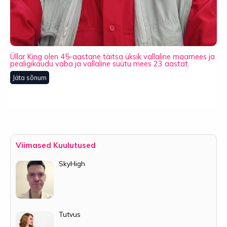
Üllar King olen 45-aastane täitsa üksik vallaline maamees ja
pealigikaudu vaba ja vallaline süütu mees 23 aastat.
Jäta sõnum
Viimased Kuulutused
SkyHigh
Tutvus