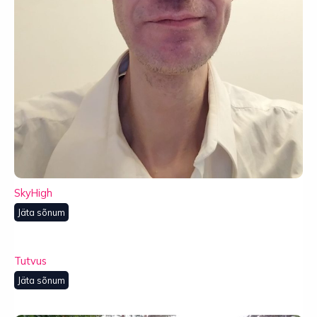
SkyHigh
Jäta sõnum
Tutvus
Jäta sõnum