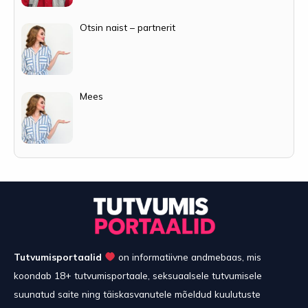
Otsin naist – partnerit
Mees
Tutvumisportaalid
on informatiivne andmebaas, mis
koondab 18+ tutvumisportaale, seksuaalsele tutvumisele
suunatud saite ning täiskasvanutele mõeldud kuulutuste