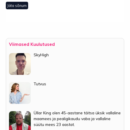
Jäta sõnum
Viimased Kuulutused
SkyHigh
Tutvus
Üllar King olen 45-aastane täitsa üksik vallaline
maamees ja pealigikaudu vaba ja vallaline
süütu mees 23 aastat.