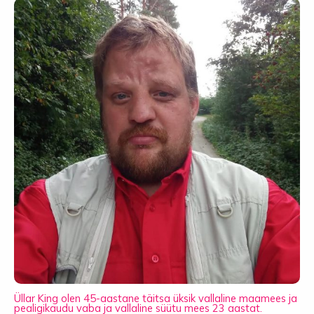
Üllar King olen 45-aastane täitsa üksik vallaline maamees ja
pealigikaudu vaba ja vallaline süütu mees 23 aastat.