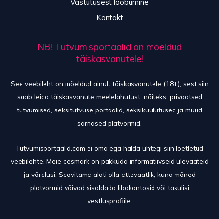
Vastutusest loobumine
Kontakt
NB! Tutvumisportaalid on mõeldud
täiskasvanutele!
See veebileht on mõeldud ainult täiskasvanutele (18+), sest siin
saab leida täiskasvanute meelelahutust, näiteks: privaatsed
tutvumised, seksitutvuse portaalid, seksikuulutused ja muud
sarnased platvormid.
Tutvumisportaalid.com ei oma ega halda ühtegi siin loetletud
veebilehte. Meie eesmärk on pakkuda informatiivseid ülevaateid
ja võrdlusi. Soovitame alati olla ettevaatlik, kuna mõned
platvormid võivad sisaldada libakontosid või tasulisi
vestlusprofiile.