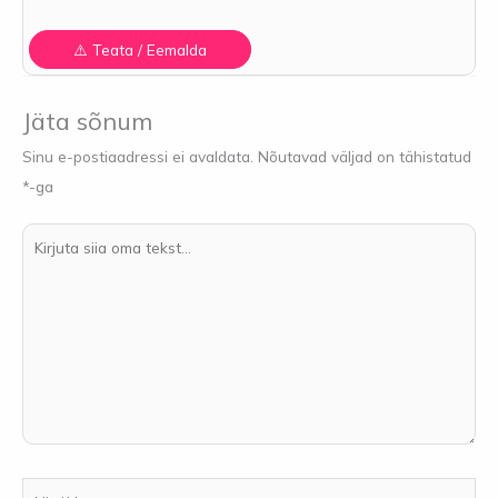
Jäta sõnum
Sinu e-postiaadressi ei avaldata.
Nõutavad väljad on tähistatud
*
-ga
Kirjuta
siia
oma
tekst...
Nimi**