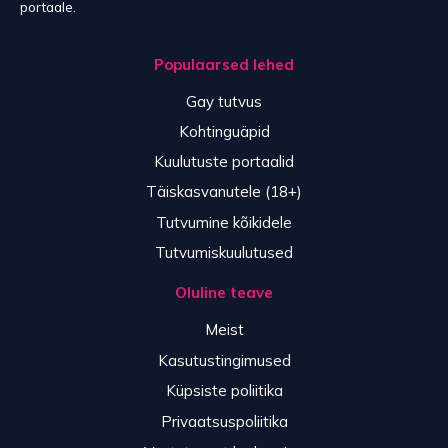
portaale.
Populaarsed lehed
Gay tutvus
Kohtinguäpid
Kuulutuste portaalid
Täiskasvanutele (18+)
Tutvumine kõikidele
Tutvumiskuulutused
Oluline teave
Meist
Kasutustingimused
Küpsiste poliitika
Privaatsuspoliitika