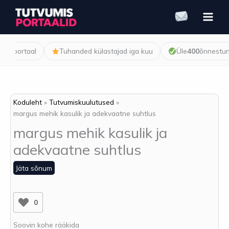
Skip
to
content
sportaal
Tuhanded külastajad iga kuu
Üle
400
õnnestunud 
Koduleht
Tutvumiskuulutused
margus mehik kasulik ja adekvaatne suhtlus
margus mehik kasulik ja
adekvaatne suhtlus
Jäta sõnum
0
Soovin kohe rääkida