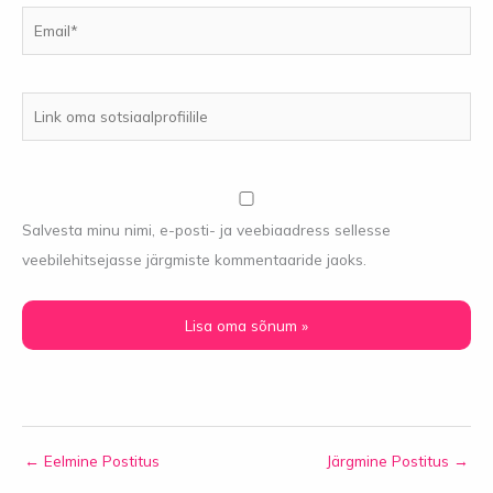
Email*
Link
oma
sotsiaalprofiilile
Salvesta minu nimi, e-posti- ja veebiaadress sellesse
veebilehitsejasse järgmiste kommentaaride jaoks.
←
Eelmine Postitus
Järgmine Postitus
→