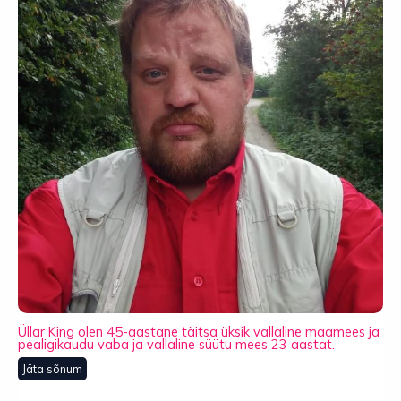
Üllar King olen 45-aastane täitsa üksik vallaline maamees ja
pealigikaudu vaba ja vallaline süütu mees 23 aastat.
Jäta sõnum