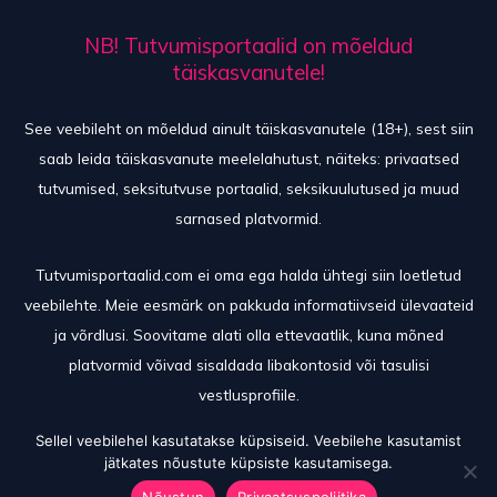
NB! Tutvumisportaalid on mõeldud
täiskasvanutele!
See veebileht on mõeldud ainult täiskasvanutele (18+), sest siin
saab leida täiskasvanute meelelahutust, näiteks: privaatsed
tutvumised, seksitutvuse portaalid, seksikuulutused ja muud
sarnased platvormid.
Tutvumisportaalid.com ei oma ega halda ühtegi siin loetletud
veebilehte. Meie eesmärk on pakkuda informatiivseid ülevaateid
ja võrdlusi. Soovitame alati olla ettevaatlik, kuna mõned
platvormid võivad sisaldada libakontosid või tasulisi
vestlusprofiile.
Sellel veebilehel kasutatakse küpsiseid. Veebilehe kasutamist
jätkates nõustute küpsiste kasutamisega.
© 2026 TutvumisPortaalid
Nõustun
Privaatsuspoliitika