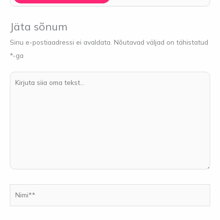
Jäta sõnum
Sinu e-postiaadressi ei avaldata.
Nõutavad väljad on tähistatud
*
-ga
Kirjuta
siia
oma
tekst...
Nimi**