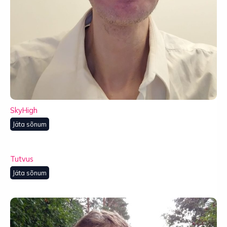
SkyHigh
Jäta sõnum
Tutvus
Jäta sõnum