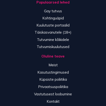
Populaarsed lehed
Gay tutvus
Kohtinguäpid
Kuulutuste portaalid
Täiskasvanutele (18+)
Tutvumine kõikidele
Tutvumiskuulutused
Oluline teave
Meist
Kasutustingimused
Küpsiste poliitika
Privaatsuspoliitika
Vastutusest loobumine
Kontakt