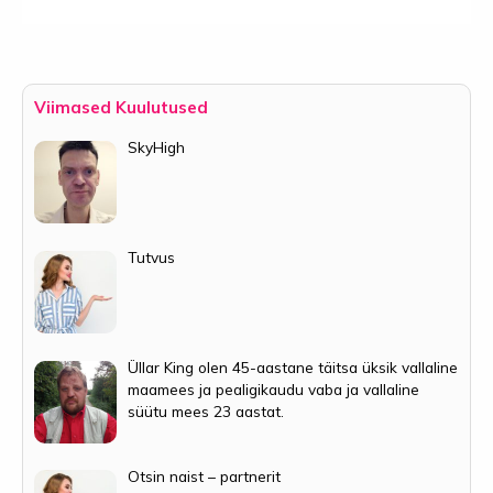
Viimased Kuulutused
SkyHigh
Tutvus
Üllar King olen 45-aastane täitsa üksik vallaline
maamees ja pealigikaudu vaba ja vallaline
süütu mees 23 aastat.
Otsin naist – partnerit